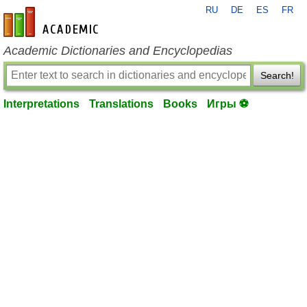
RU
DE
ES
FR
en-academic.com
Academic Dictionaries and Encyclopedias
Search!
Interpretations
Translations
Books
Игры ⚽