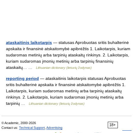
ataskaitinis laikotarpis
— statusas Aprobuotas sritis buhalterinė
apskaita ir finansinė atskaitomybė apibrėžtis 1. Laikotarpis, kuriam
sudaromas metinių arba tarpinių ataskaitų rinkinys. 2. Laikotarpis,
kuriam sudaromas įmonių metinių arba tarpinių finansinių
ataskaitų… …
Lithuanian dictionary (lietuvių žodynas)
reporting period
— ataskaitinis laikotarpis statusas Aprobuotas
sritis buhalterinė apskaita ir finansinė atskaitomybė apibrėžtis 1.
Laikotarpis, kuriam sudaromas metinių arba tarpinių ataskaitų
rinkinys. 2. Laikotarpis, kuriam sudaromas įmonių metinių arba
tarpinių …
Lithuanian dictionary (lietuvių žodynas)
© Academic, 2000-2026
18+
Contact us:
Technical Support
,
Advertising