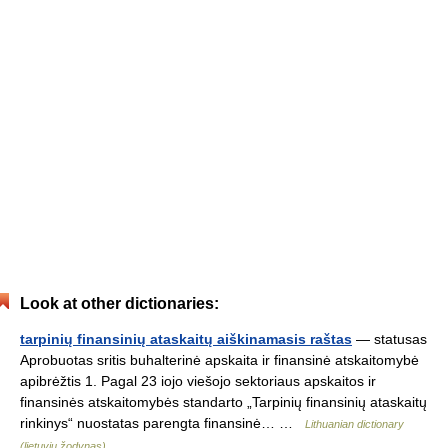
Look at other dictionaries:
tarpinių finansinių ataskaitų aiškinamasis raštas
— statusas
Aprobuotas sritis buhalterinė apskaita ir finansinė atskaitomybė
apibrėžtis 1. Pagal 23 iojo viešojo sektoriaus apskaitos ir
finansinės atskaitomybės standarto „Tarpinių finansinių ataskaitų
rinkinys“ nuostatas parengta finansinė… …
Lithuanian dictionary
(lietuvių žodynas)