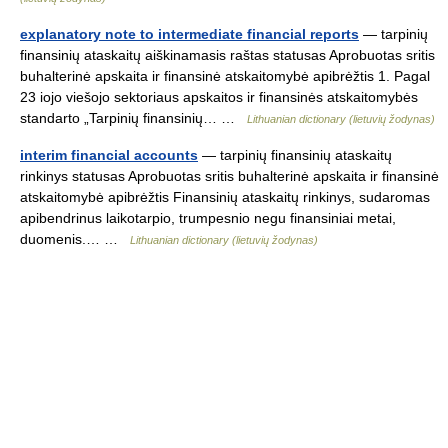
explanatory note to intermediate financial reports
— tarpinių
finansinių ataskaitų aiškinamasis raštas statusas Aprobuotas sritis
buhalterinė apskaita ir finansinė atskaitomybė apibrėžtis 1. Pagal
23 iojo viešojo sektoriaus apskaitos ir finansinės atskaitomybės
standarto „Tarpinių finansinių… …
Lithuanian dictionary (lietuvių žodynas)
interim financial accounts
— tarpinių finansinių ataskaitų
rinkinys statusas Aprobuotas sritis buhalterinė apskaita ir finansinė
atskaitomybė apibrėžtis Finansinių ataskaitų rinkinys, sudaromas
apibendrinus laikotarpio, trumpesnio negu finansiniai metai,
duomenis.… …
Lithuanian dictionary (lietuvių žodynas)