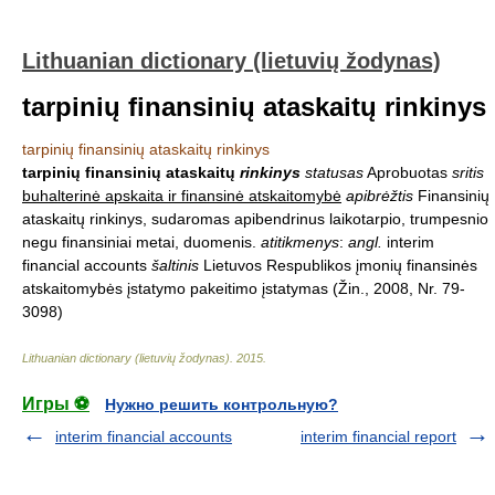
Lithuanian dictionary (lietuvių žodynas)
tarpinių finansinių ataskaitų rinkinys
tarpinių finansinių ataskaitų rinkinys
tarpinių finansinių ataskaitų
rinkinys
statusas
Aprobuotas
sritis
buhalterinė apskaita ir finansinė atskaitomybė
apibrėžtis
Finansinių
ataskaitų rinkinys, sudaromas apibendrinus laikotarpio, trumpesnio
negu finansiniai metai, duomenis.
atitikmenys
:
angl.
interim
financial accounts
šaltinis
Lietuvos Respublikos įmonių finansinės
atskaitomybės įstatymo pakeitimo įstatymas (Žin., 2008, Nr. 79-
3098)
Lithuanian dictionary (lietuvių žodynas)
.
2015
.
Игры ⚽
Нужно решить контрольную?
interim financial accounts
interim financial report